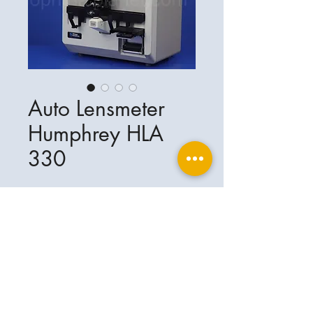
Auto Lensmeter
Humphrey HLA
330
ophthalplanet GmbH
Service & Kontakt
Rechtliche Grundlagen
Leistungen
Henschelring 13
Impressum
85551 Kirchheim b. München
Über Uns
Datenschutzerklärung
Kontakt
Deutschland
AGB
+49-(0)163-5282967
Versand- & Lieferbedingungen
ophthalplanet@gmail.com