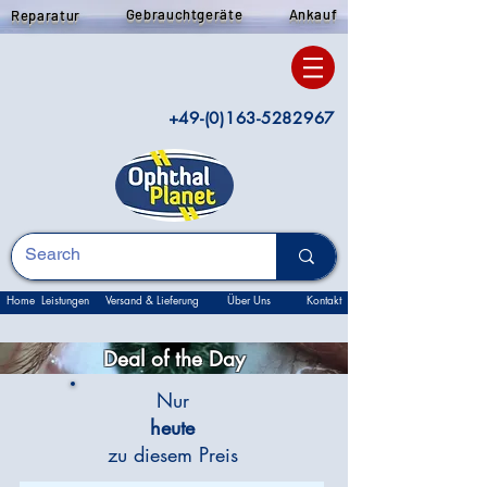
Gebrauchtgeräte
Ankauf
Reparatur
+49-(0)163-5282967
Home
Leistungen
Versand & Lieferung
Über Uns
Kontakt
Deal of the Day
Nur
heute
zu diesem Preis