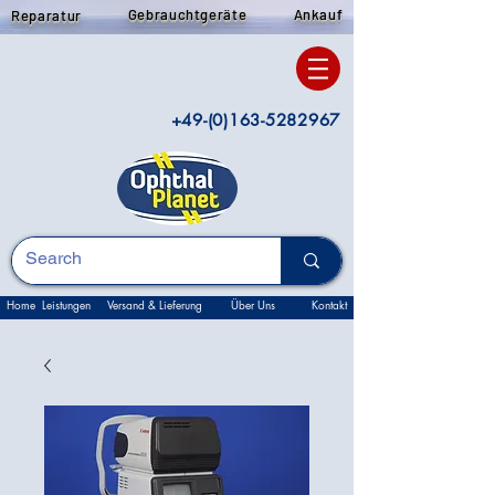
Gebrauchtgeräte
Ankauf
Reparatur
+49-(0)163-5282967
Home
Leistungen
Versand & Lieferung
Über Uns
Kontakt