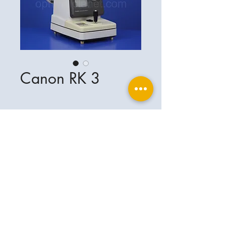
Canon RK 3
ophthalplanet GmbH
Service & Kontakt
Rechtliche Grundlagen
Leistungen
Henschelring 13
Impressum
85551 Kirchheim b. München
Über Uns
Datenschutzerklärung
Kontakt
Deutschland
AGB
+49-(0)163-5282967
Versand- & Lieferbedingungen
ophthalplanet@gmail.com
2026 ophthalplanet GmbH. Alle Rechte
vorbehalten.
Der Inhalt dieser Website ist urheberrechtlich
geschützt und das Eigentum von ophthalplanet