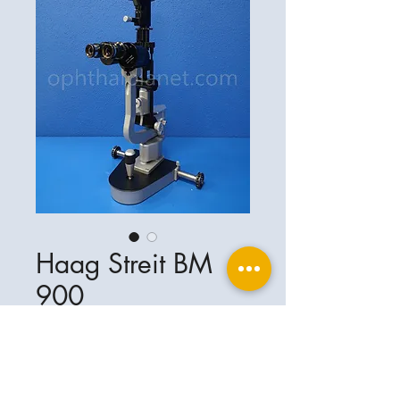
Haag Streit BM
900
ophthalplanet GmbH
Service & Kontakt
Rechtliche Grundlagen
Leistungen
Henschelring 13
Impressum
85551 Kirchheim b. München
Über Uns
Datenschutzerklärung