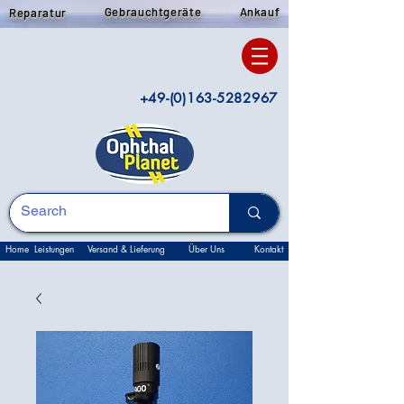
Gebrauchtgeräte
Ankauf
Reparatur
+49-(0)163-5282967
Home
Leistungen
Versand & Lieferung
Über Uns
Kontakt