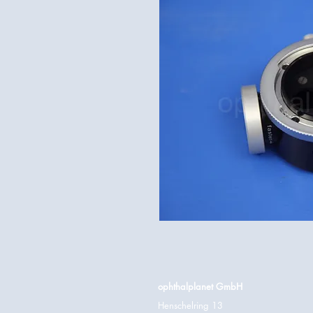
ophthalplanet GmbH
Henschelring 13