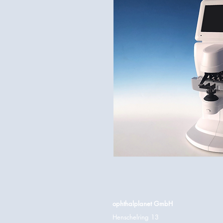
ophthalplanet GmbH
Henschelring 13