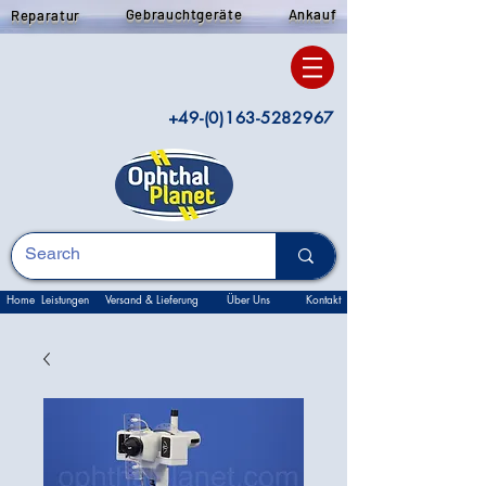
Gebrauchtgeräte
Ankauf
Reparatur
+49-(0)163-5282967
Home
Leistungen
Versand & Lieferung
Über Uns
Kontakt