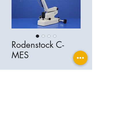
Rodenstock C-
MES
ophthalplanet GmbH
Service & Kontakt
Rechtliche Grundlagen
Leistungen
Henschelring 13
Impressum
85551 Kirchheim b. München
Über Uns
Datenschutzerklärung
Kontakt
Deutschland
AGB
+49-(0)163-5282967
Versand- & Lieferbedingungen
ophthalplanet@gmail.com
2026 ophthalplanet GmbH. Alle Rechte
vorbehalten.