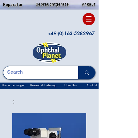
Gebrauchtgeräte
Ankauf
Reparatur
+49-(0)163-5282967
Home
Leistungen
Versand & Lieferung
Über Uns
Kontakt