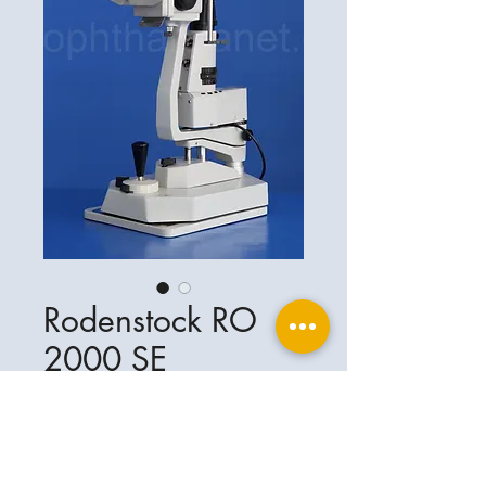
Rodenstock RO
2000 SE
ophthalplanet GmbH
Service & Kontakt
Rechtliche Grundlagen
Leistungen
Henschelring 13
Impressum
85551 Kirchheim b. München
Über Uns
Datenschutzerklärung