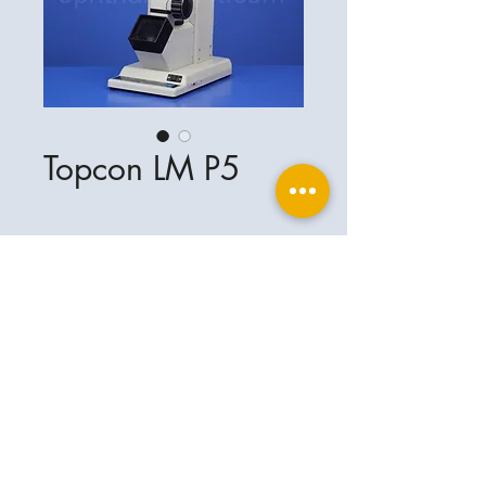
Topcon LM P5
ophthalplanet GmbH
Service & Kontakt
Rechtliche Grundlagen
Leistungen
Henschelring 13
Impressum
85551 Kirchheim b. München
Über Uns
Datenschutzerklärung
Kontakt
Deutschland
AGB
+49-(0)163-5282967
Versand- & Lieferbedingungen
ophthalplanet@gmail.com
2026 ophthalplanet GmbH. Alle Rechte
vorbehalten.
Der Inhalt dieser Website ist urheberrechtlich
geschützt und das Eigentum von ophthalplanet