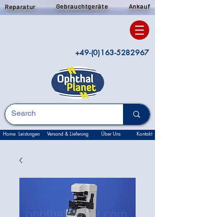
Gebrauchtgeräte
Ankauf
Reparatur
+49-(0)163-5282967
Home
Leistungen
Versand & Lieferung
Über Uns
Kontakt