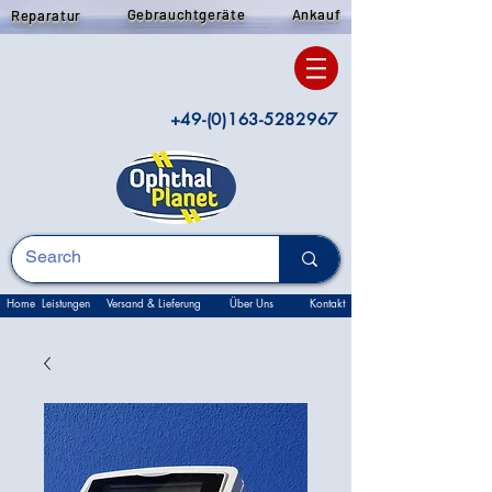
Gebrauchtgeräte
Ankauf
Reparatur
+49-(0)163-5282967
Home
Leistungen
Versand & Lieferung
Über Uns
Kontakt