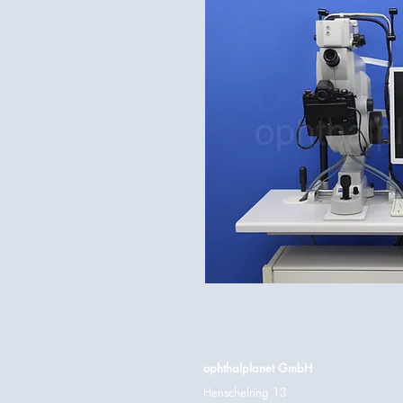
ophthalplanet GmbH
Henschelring 13