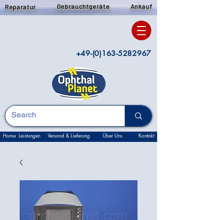
Gebrauchtgeräte
Ankauf
Reparatur
+49-(0)163-5282967
Home
Leistungen
Versand & Lieferung
Über Uns
Kontakt