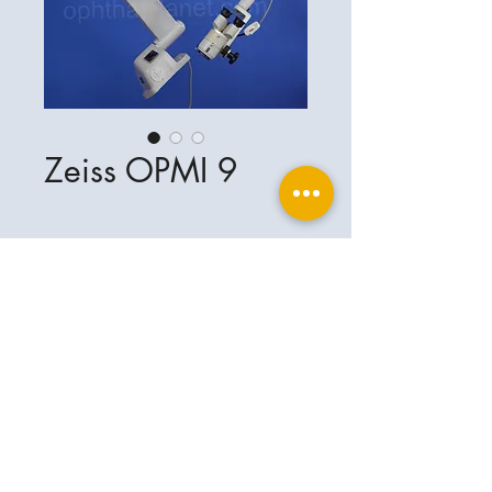
Zeiss OPMI 9
ophthalplanet GmbH
Service & Kontakt
Rechtliche Grundlagen
Leistungen
Henschelring 13
Impressum
85551 Kirchheim b. München
Über Uns
Datenschutzerklärung
Kontakt
Deutschland
AGB
+49-(0)163-5282967
Versand- & Lieferbedingungen
ophthalplanet@gmail.com
2026 ophthalplanet GmbH. Alle Rechte
vorbehalten.
Der Inhalt dieser Website ist urheberrechtlich
geschützt und das Eigentum von ophthalplanet