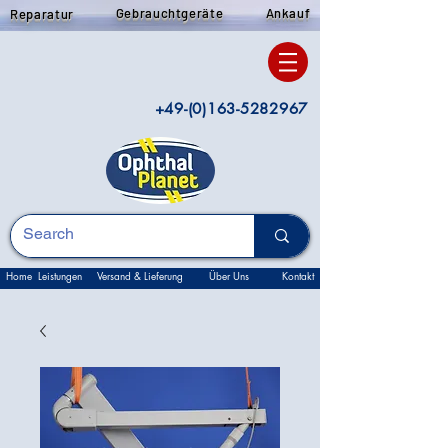
Gebrauchtgeräte
Ankauf
Reparatur
+49-(0)163-5282967
Home
Leistungen
Versand & Lieferung
Über Uns
Kontakt