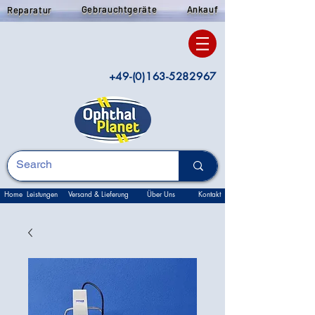
Gebrauchtgeräte
Ankauf
Reparatur
+49-(0)163-5282967
Home
Leistungen
Versand & Lieferung
Über Uns
Kontakt